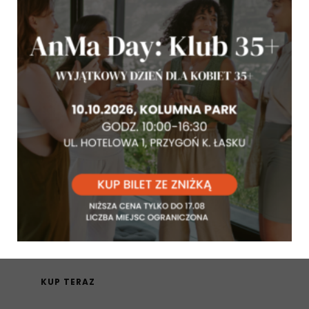
dieta na długowieczność
,
e-book
,
gotowe diety
Długowieczność na talerzu – plan
dietetyczny
79
,
00
zł
KUP TERAZ