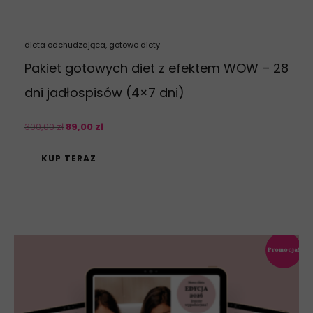
dieta odchudzająca
,
gotowe diety
Pakiet gotowych diet z efektem WOW – 28
dni jadłospisów (4×7 dni)
300
,
00
zł
89
,
00
zł
KUP TERAZ
Promocja!