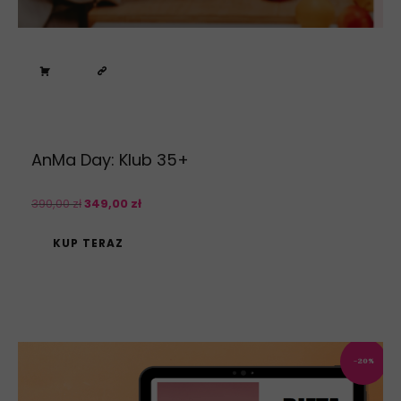
AnMa Day: Klub 35+
390
,
00
zł
349
,
00
zł
KUP TERAZ
-20%