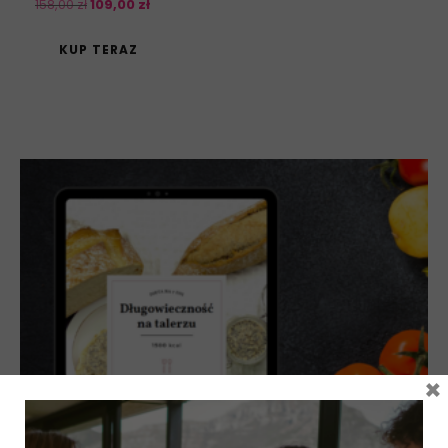
158
,
00
zł
109
,
00
zł
KUP TERAZ
×