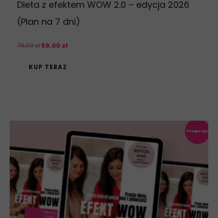
Dieta z efektem WOW 2.0 – edycja 2026
(Plan na 7 dni)
79
,
00
zł
59
,
00
zł
KUP TERAZ
Promocja!